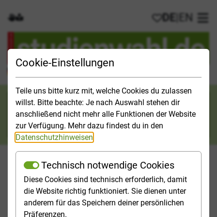
DE
|
EN
Gebärdensprache
Leichte Sprache
Meine Favorit
Hau
Cookie-Einstellungen
Der offizielle Studienführer für Deutschland
Teile uns bitte kurz mit, welche Cookies du zulassen
Suchkategorie
willst. Bitte beachte: Je nach Auswahl stehen dir
anschließend nicht mehr alle Funktionen der Website
Suche
zur Verfügung. Mehr dazu findest du in den
Datenschutzhinweisen
.
Technisch notwendige Cookies
Diese Cookies sind technisch erforderlich, damit
Orientieren
Studieninfos
Studienfelder
Hochschulp
die Website richtig funktioniert. Sie dienen unter
anderem für das Speichern deiner persönlichen
Startseite
Studienfelder
Öffentliche Verwaltung
Präferenzen.