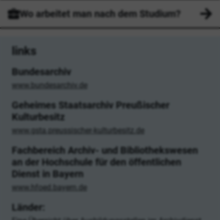
Wo arbeitet man nach dem Studium?
links
Bundesarchiv
www.bundesarchiv.de
Geheimes Staatsarchiv Preußischer
Kulturbesitz
www.gsta.preussischer-kulturbesitz.de
Fachbereich Archiv- und Bibliothekswesen
an der Hochschule für den öffentlichen
Dienst in Bayern
www.hfoed.bayern.de
Länder: