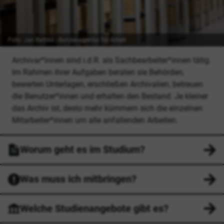
Foto: Jan Rathke | Bundesagentur für Arbeit
Archivar*innen sind i.d.R. als Sachbearbeiter*innen tätig.
Im Rahmen ihrer Aufgaben beraten sie Behörden,
bewerten Unterlagen, erschließen Archivalien, betreuen
die Benutzer*innen und erhalten den Bestand. Je kleiner
das Archiv ist, desto mehr kümmern sich die einzelnen
Mitarbeiter*innen um alle anfallenden Arbeiten.
Worum geht es im Studium?
Was muss ich mitbringen?
Welche Studienangebote gibt es?