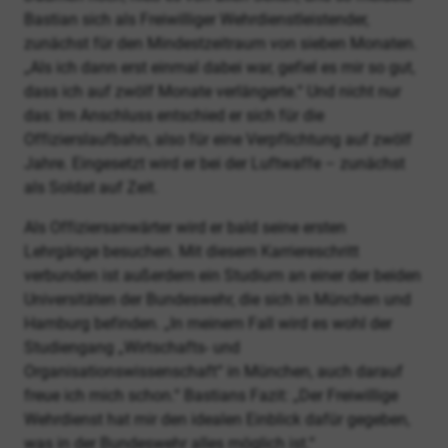
Bastian sich als Freiwilliger Wehrdienstleistender,
zunächst für den Mindestzeitraum von sieben Monaten.
„Als ich dann erst einmal dabei war, gefiel es mir so gut,
dass ich auf zwölf Monate verlängerte.“ Und nicht nur
das: Im Anschluss entschied er sich für die
Offizierslaufbahn, also für eine Verpflichtung auf zwölf
Jahre. Eingesetzt wird er bei der Luftwaffe – zunächst
als Soldat auf Zeit.
Als Offiziersanwärter wird er bald seine ersten
Lehrgänge besuchen. Mit diesem Karriereschritt
verbunden ist außerdem ein Studium an einer der beiden
Universitäten der Bundeswehr, die sich in München und
Hamburg befinden. „In meinem Fall wird es wohl der
Studiengang „Wirtschafts- und
Organisationswissenschaft“ in München, auch darauf
freue ich mich schon.“ Bastians Fazit: „Der Freiwillige
Wehrdienst hat mir den idealen Einblick dafür gegeben,
was in der Bundeswehr alles möglich ist.“