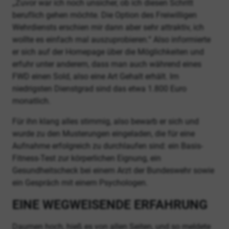
„Zuvor war ich noch unsicher, ob ich diesen Schritt
beruflich gehen möchte. Die Option des Freiwilligen
Wehrdiensts erschien mir dann aber sehr attraktiv, ich
wollte es einfach mal auszuprobieren.“ Also informierte
er sich auf der Homepage über die Möglichkeiten und
erfuhr unter anderem, dass man auch während eines
FWD einen Sold, also eine Art Gehalt erhält. Im
niedrigsten Dienstgrad sind das etwa 1.800 Euro
monatlich.
Für ihn klang alles stimmig, also bewarb er sich und
wurde zu den Musterungen eingeladen, die für eine
Aufnahme erfolgreich zu durchlaufen sind: ein Basis-
Fitness-Test zur körperlichen Eignung, ein
Gesundheitscheck bei einem Arzt der Bundeswehr sowie
ein Gespräch mit einem Psychologen.
EINE WEGWEISENDE ERFAHRUNG
Daumen hoch, hieß es von allen Seiten, und so meldete