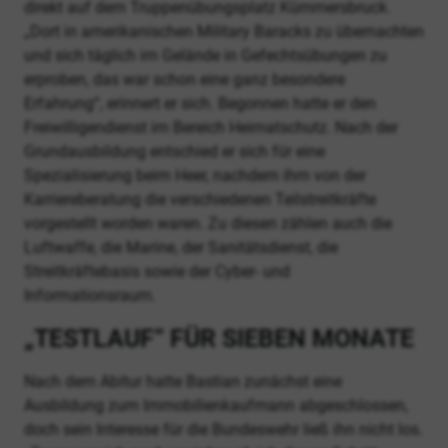
direkt auf dem Truppenübungsplatz Kümmersbruck.
„Dort in amerikanischen Military Baracks zu übernachten
und sich täglich im Gelände in Gefechtsübungen zu
erproben, das war schon eine ganz besondere
Erfahrung“, erinnert er sich. Begonnen hatte er den
Freiwilligendienst im Bereich Heimatschutz. Nach der
Grundausbildung entschied er sich für eine
Spezialisierung beim Heer, nachdem ihm von der
Karriereberatung die verschiedenen Teilstreitkräfte
vorgestellt worden waren. Zu diesen zählen auch die
Luftwaffe, die Marine, der Sanitätsdienst, die
Streitkräftebasis sowie der Cyber- und
Informationsraum.
„TESTLAUF“ FÜR SIEBEN MONATE
Nach dem Abitur hatte Bastian zunächst eine
Ausbildung zum Immobilienkaufmann abgeschlossen,
doch sein Interesse für die Bundeswehr ließ ihn nicht los.