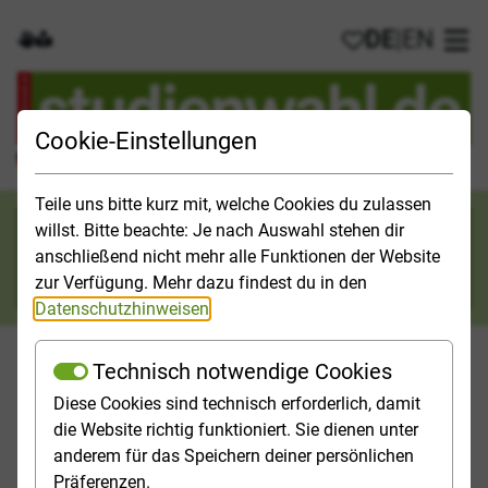
DE
|
EN
Gebärdensprache
Leichte Sprache
Meine Favorit
Hau
Cookie-Einstellungen
Der offizielle Studienführer für Deutschland
Teile uns bitte kurz mit, welche Cookies du zulassen
Suchkategorie
willst. Bitte beachte: Je nach Auswahl stehen dir
anschließend nicht mehr alle Funktionen der Website
Suche
zur Verfügung. Mehr dazu findest du in den
Datenschutzhinweisen
.
Technisch notwendige Cookies
Diese Cookies sind technisch erforderlich, damit
Orientieren
Studieninfos
Studienfelder
Hochschulp
die Website richtig funktioniert. Sie dienen unter
anderem für das Speichern deiner persönlichen
Startseite
Top-Themen
Überbrückung
Präferenzen.