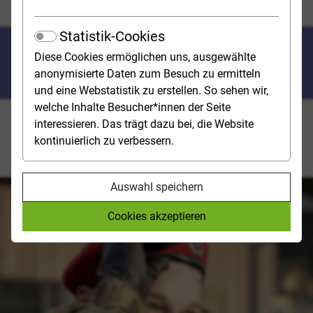
Freiwilliger Wehrdienst
Statistik-Cookies
Perspektive: Offizier bei der
Diese Cookies ermöglichen uns, ausgewählte
Luftwaffe
anonymisierte Daten zum Besuch zu ermitteln
und eine Webstatistik zu erstellen. So sehen wir,
welche Inhalte Besucher*innen der Seite
interessieren. Das trägt dazu bei, die Website
Um zu testen, ob die Arbeit im Militärdienst das
kontinuierlich zu verbessern.
Richtige für ihn ist, nutzte Bastian (21) den Freiwilligen
Wehrdienst der Bundeswehr (FWD).
Auswahl speichern
Cookies akzeptieren