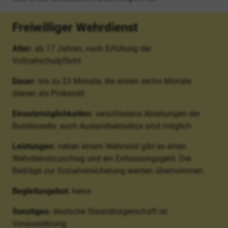
Freiwilliger Wehrdienst
Alter:
ab 17 Jahren, nach Erfüllung der
Vollzeitschulpflicht
Dauer:
bis zu 23 Monate, die ersten sechs Monate
dienen als Probezeit
Einsatzmöglichkeiten:
verschiedene Abteilungen der
Bundeswehr, auch Auslandseinsätze sind möglich
Leistungen:
neben einem Wehrsold gibt es einen
Wehrdienstzuschlag und ein Entlassungsgeld. Die
Beiträge zur Sozialversicherung werden übernommen.
Begleitangebot:
keins
Sonstiges:
deutsche Staatsbürgerschaft ist
Voraussetzung