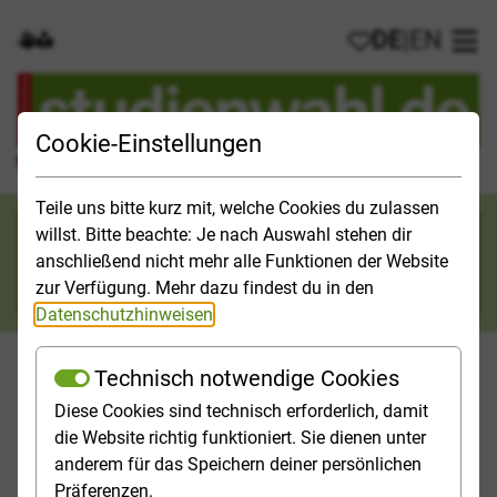
DE
|
EN
Gebärdensprache
Leichte Sprache
Meine Favorit
Hau
Cookie-Einstellungen
Der offizielle Studienführer für Deutschland
Teile uns bitte kurz mit, welche Cookies du zulassen
Suchkategorie
willst. Bitte beachte: Je nach Auswahl stehen dir
anschließend nicht mehr alle Funktionen der Website
Suche
zur Verfügung. Mehr dazu findest du in den
Datenschutzhinweisen
.
Technisch notwendige Cookies
Diese Cookies sind technisch erforderlich, damit
Orientieren
Studieninfos
Studienfelder
Hochschulp
die Website richtig funktioniert. Sie dienen unter
anderem für das Speichern deiner persönlichen
Startseite
News
2025 Nr. 01
Präferenzen.