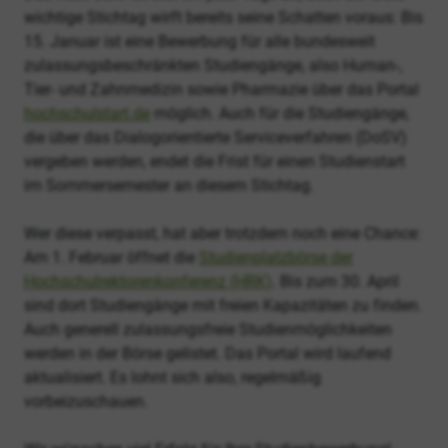
wichtige Stichtag wirft bereits seine Schatten voraus: Bis
15. Januar ist eine Bewerbung für alle bundesweit
zulassungsbeschränkten Studiengänge, also Human-,
Tier- und Zahnmedizin sowie Pharmazie über das Portal
hochschulstart.de
möglich. Auch für die Studiengänge,
die über das Dialogorientierte Serviceverfahren (DoSV)
vergeben werden, endet die Frist für einen Studienstart
im Sommersemester an diesem Stichtag.
Wer diese verpasst, hat aber trotzdem noch eine Chance:
Am 1. Februar öffnet die
Studienplatzbörse der
Hochschulrektorenkonferenz (HRK)
. Bis zum 30. April
sind dort Studiengänge mit freien Kapazitäten zu finden.
Auch generell zulassungsfreie Studienmöglichkeiten
werden in der Börse gelistet. Das Portal wird laufend
aktualisiert. Es lohnt sich also, regelmäßig
vorbeizuschauen.