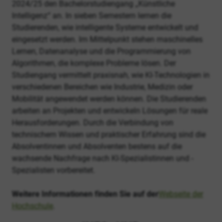
2024/25 den Bachelorstudiengang „Künstliche
Intelligenz“ an. In sieben Semestern lernen die
Studierenden, wie intelligente Systeme entwickelt und
eingesetzt werden. Im Mittelpunkt stehen maschinelles
Lernen, Datenanalyse und die Programmierung von
Algorithmen, die komplexe Probleme lösen. Der
Studiengang vermittelt praxisnah, wie KI-Technologien in
verschiedenen Bereichen wie Industrie, Medizin oder
Mobilität angewendet werden können. Die Studierenden
arbeiten an Projekten und entwickeln Lösungen für reale
Herausforderungen. Durch die Verbindung von
technischem Wissen und praktischer Erfahrung sind die
Absolventinnen und Absolventen bestens auf die
wachsende Nachfrage nach KI-Spezialistinnen und -
Spezialisten vorbereitet.
Weitere Informationen finden Sie auf der
Webseite der
Hochschule
.