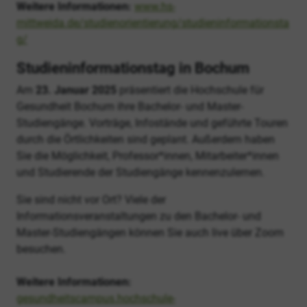
Weitere Informationen:
www.hs-
mittweida.de/studienorientierung/studieninformationsta
g/
Studieninformationstag in Bochum
Am
23. Januar 2025
präsentiert die Hochschule für
Gesundheit Bochum ihre Bachelor- und Master-
Studiengänge. Vorträge, Infostände und geführte Touren
durch die Örtlichkeiten sind geplant. Außerdem haben
Sie die Möglichkeit, Professor*innen, Mitarbeiter*innen
und Studierende der Studiengänge kennenzulernen.
Sie sind nicht vor Ort? Viele der
Informationsveranstaltungen zu den Bachelor- und
Master-Studiengängen können Sie auch live über Zoom
besuchen.
Weitere Informationen:
gesundheitscampus.hochschule-