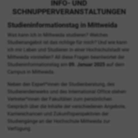
INFO- UND
SCHNUPPERVERANSTALTUNGEN
Studieninformationstag in Mittweida
Was kann ich in Mittweida studieren? Welches
Studienangebot ist das richtige für mich? Und wie kann
ich mir Leben und Studieren in einer Hochschulstadt wie
Mittweida vorstellen? All diese Fragen beantwortet der
Studieninformationstag am
09. Januar 2025
auf dem
Campus in Mittweida.
Neben den Expert*innen der Studienberatung, des
Studierendenwerks und des International Office stehen
Vertreter*innen der Fakultäten zum persönlichen
Gespräch über die Inhalte der verschiedenen Angebote,
Karrierechancen und Zukunftsperspektiven der
Studiengänge an der Hochschule Mittweida zur
Verfügung.