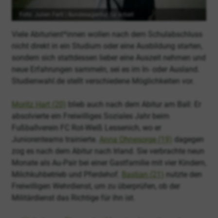
Foto: Julien Fertl | Bundesagentur für Arbeit
Viele Abiturient*innen wollen nach dem Schulabschluss
nicht direkt in ein Studium oder eine Ausbildung starten,
sondern sich stattdessen lieber eine Auszeit nehmen und
neue Erfahrungen sammeln, sei es im In- oder Ausland.
Studienwahl.de stellt verschiedene Möglichkeiten vor.
Moritz Hart (20)
blieb auch nach dem Abitur am Ball: Er
absolvierte ein Freiwilliges Soziales Jahr beim
Fußballverein FC Rot-Weiß Lessenich, wo er
Juniorenteams trainierte.
Anna Ohnesorge (19)
dagegen
zog es nach dem Abitur nach Irland. Sie verbrachte neun
Monate als Au-Pair bei einer Gastfamilie mit vier Kindern,
Milchkuhbetrieb und Pferdehof.
Bastian (21)
nutzte den
Freiwilligen Wehrdienst, um zu überprüfen, ob der
Militärdienst das Richtige für ihn ist.