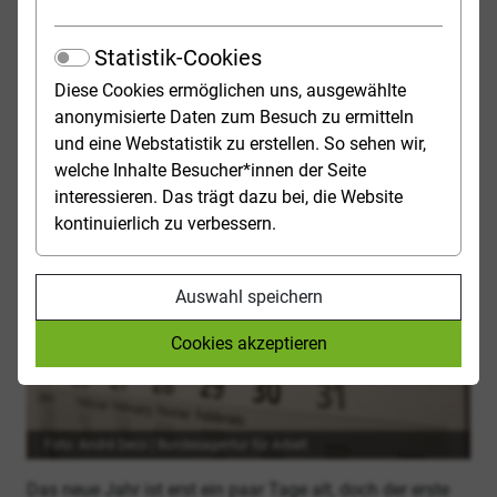
LIEBE LESERIN, LIEBER LESER,
studienwahl.de wünscht einen g
Statistik-Cookies
studienwahl.de wünscht Ihnen alles Gute für das Jahr
Diese Cookies ermöglichen uns, ausgewählte
2025 und viel Erfolg bei der anstehenden Studien- und
anonymisierte Daten zum Besuch zu ermitteln
Berufswahl.
und eine Webstatistik zu erstellen. So sehen wir,
welche Inhalte Besucher*innen der Seite
interessieren. Das trägt dazu bei, die Website
kontinuierlich zu verbessern.
Auswahl speichern
Cookies akzeptieren
Foto: André Deco | Bundesagentur für Arbeit
Das neue Jahr ist erst ein paar Tage alt, doch der erste