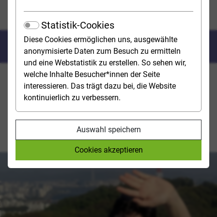
Beratungsangebote an den Hochschulen
International Office: Auslandssemester in Korea
Statistik-Cookies
Diese Cookies ermöglichen uns, ausgewählte
Hana, dul, set, Seoul
anonymisierte Daten zum Besuch zu ermitteln
und eine Webstatistik zu erstellen. So sehen wir,
welche Inhalte Besucher*innen der Seite
Emma Kiehn tauschte den Blick auf den Kölner Dom
interessieren. Das trägt dazu bei, die Website
gegen den auf den N Seoul Tower: Das
kontinuierlich zu verbessern.
Sommersemester 2025 verbrachte die 24-jährige
Lehramtsstudentin in Südkoreas Hauptstadt. Vom
International Office der Universität zu Köln fühlte sie
Auswahl speichern
sich dabei bestens unterstützt.
Cookies akzeptieren