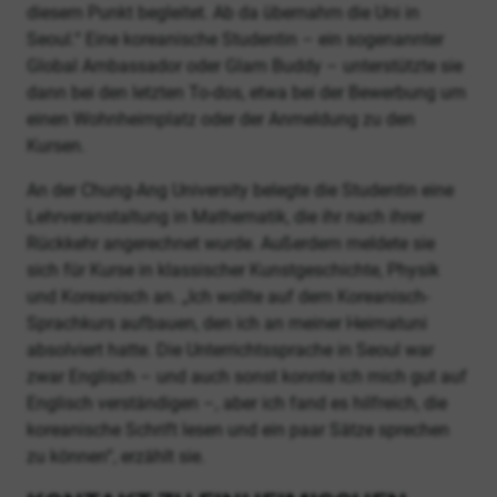
diesem Punkt begleitet. Ab da übernahm die Uni in
Seoul.“ Eine koreanische Studentin – ein sogenannter
Global Ambassador oder Glam Buddy – unterstützte sie
dann bei den letzten To-dos, etwa bei der Bewerbung um
einen Wohnheimplatz oder der Anmeldung zu den
Kursen.
An der Chung-Ang University belegte die Studentin eine
Lehrveranstaltung in Mathematik, die ihr nach ihrer
Rückkehr angerechnet wurde. Außerdem meldete sie
sich für Kurse in klassischer Kunstgeschichte, Physik
und Koreanisch an. „Ich wollte auf dem Koreanisch-
Sprachkurs aufbauen, den ich an meiner Heimatuni
absolviert hatte. Die Unterrichtssprache in Seoul war
zwar Englisch – und auch sonst konnte ich mich gut auf
Englisch verständigen –, aber ich fand es hilfreich, die
koreanische Schrift lesen und ein paar Sätze sprechen
zu können“, erzählt sie.