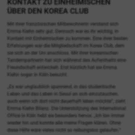
KONTAKT ZU EINHEIMISCHEN
ÜBER DEN KOREA CLUB
Mit ihrer französischen Mitbewohnerin verstand sich
Emma Kiehn sehr gut. Dennoch war es ihr wichtig, in
Kontakt mit Einheimischen zu kommen. Eine ihrer besten
Erfahrungen war die Mitgliedschaft im Korea Club, dem
sie sich an der Uni anschloss. Mit ihrer koreanischen
Tandempartnerin hat sich während des Aufenthalts eine
Freundschaft entwickelt. Erst kürzlich hat sie Emma
Kiehn sogar in Köln besucht.
„Es war unglaublich spannend, in das studentische
Leben und das Leben in Seoul an sich einzutauchen,
auch wenn ich dort nicht dauerhaft leben möchte“, zieht
Emma Kiehn Bilanz. Die Unterstützung des International
Office in Köln hebt sie besonders hervor. „Ich bin immer
wieder hin und konnte alle meine Fragen klären. Ohne
diese Hilfe wäre vieles nicht so reibungslos gelaufen.“