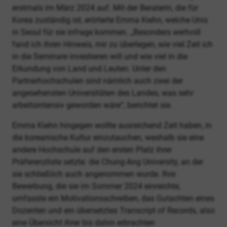
erstmals im März 2024 auf. Mit der Beraterin, die für
Korea zuständig ist, erörterte Emma Kiehn, welche Unis
in Seoul für sie infrage kommen. „Besonders wertvoll
fand ich ihren Hinweis, mir zu überlegen, wie viel Zeit ich
in die Seminare investieren will und wie viel in die
Erkundung von Land und Leuten. Unter den
Partnerhochschulen sind nämlich auch zwei der
angesehensten Universitäten des Landes, was sehr
arbeitsintensiv geworden wäre“, berichtet sie.
Emma Kiehn hingegen wollte ausreichend Zeit haben, in
die koreanische Kultur einzutauchen, weshalb sie eine
andere Hochschule auf den ersten Platz ihrer
Präferenzliste setzte: die Chung-Ang University, an der
sie schließlich auch angenommen wurde. Ihre
Bewerbung, die sie im Sommer 2024 einreichte,
umfasste ein Motivationsschreiben, das Gutachten eines
Dozenten und ein übersetztes Transcript of Records, also
eine Übersicht ihrer bis dahin erbrachten