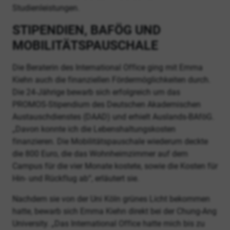
Studienleistungen.
STIPENDIEN, BAFÖG UND
MOBILITÄTSPAUSCHALE
Die Beraterin des International Office ging mit Emma
Kiehn auch die finanziellen Fördermöglichkeiten durch.
Die 24-Jährige bewarb sich erfolgreich um das
PROMOS-Stipendium des Deutschen Akademischen
Austauschdienstes (DAAD) und erhielt Auslands-BAföG.
„Davon konnte ich die Lebenshaltungskosten
finanzieren. Die Mobilitätspauschale wiederum deckte
die 800 Euro, die das Wohnheimzimmer auf dem
Campus für die vier Monate kostete, sowie die Kosten für
Hin- und Rückflug ab“, erläutert sie.
Nachdem sie von der Uni Köln grünes Licht bekommen
hatte, bewarb sich Emma Kiehn direkt bei der Chung-Ang
University. „Das International Office hatte mich bis zu