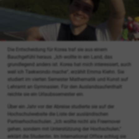
Die Entscheidung für Korea traf sie aus einem
Bauchgefühl heraus. „Ich wollte in ein Land, das
grundlegend anders ist. Korea hat mich interessiert, auch
weil ich Taekwondo mache“, erzählt Emma Kiehn. Sie
studiert im vierten Semester Mathematik und Kunst auf
Lehramt an Gymnasien. Für den Auslandsaufenthalt
reichte sie ein Urlaubssemester ein.
Über ein Jahr vor der Abreise studierte sie auf der
Hochschulwebsite die Liste der ausländischen
Partnerhochschulen. „Ich wollte nicht als Freemover
gehen, sondern mit Unterstützung der Hochschulen,“
erklärt die Studentin. Im International Office schlug sie