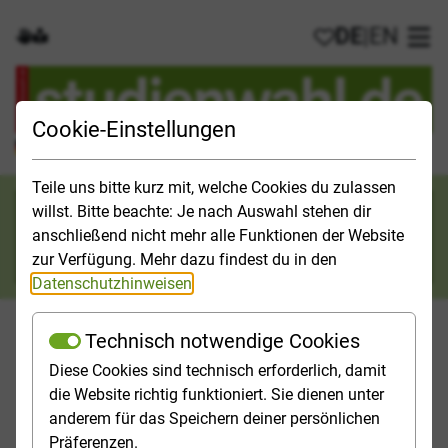
DE
|
EN
Gebärdensprache
Leichte Sprache
Meine Favorit
Hau
Cookie-Einstellungen
Der offizielle Studienführer für Deutschland
Teile uns bitte kurz mit, welche Cookies du zulassen
Suchkategorie
willst. Bitte beachte: Je nach Auswahl stehen dir
anschließend nicht mehr alle Funktionen der Website
Suche
zur Verfügung. Mehr dazu findest du in den
Datenschutzhinweisen
.
Technisch notwendige Cookies
Diese Cookies sind technisch erforderlich, damit
Orientieren
Studieninfos
Studienfelder
Hochschulp
die Website richtig funktioniert. Sie dienen unter
anderem für das Speichern deiner persönlichen
Startseite
Top-Themen
Präferenzen.