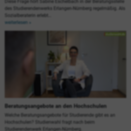
Diese Frage hört Sabine Eschelbach in der Beratungsstelle
des Studierendenwerks Erlangen-Nürnberg regelmäßig. Als
Sozialberaterin erlebt…
weiterlesen »
Beratungsangebote an den Hochschulen
Welche Beratungsangebote für Studierende gibt es an
Hochschulen? Studienwahl fragt nach beim
Studierendenwerk Erlangen-Nürnberg.