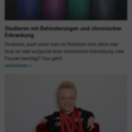
Studieren mit Behinderungen und chronischer
Erkrankung
Studieren, auch wenn man im Rollstuhl sitzt, blind oder
taub ist oder aufgrund einer chronischen Erkrankung viele
Pausen benötigt? Das geht!…
weiterlesen »