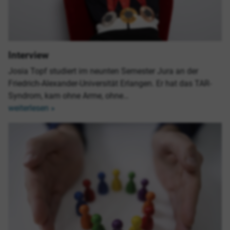
Interview
Josia Topf studiert im neunten Semester Jura an der
Friedrich-Alexander-Universität Erlangen. Er hat das TAR-
Syndrom, kam ohne Arme, ohne…
weiterlesen »