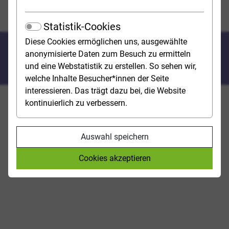
Studieren mit Behinderungen oder chronischen
Erkrankungen
Statistik-Cookies
Diese Cookies ermöglichen uns, ausgewählte
Studieren mit Behinderungen
anonymisierte Daten zum Besuch zu ermitteln
oder chronischer Erkrankung
und eine Webstatistik zu erstellen. So sehen wir,
welche Inhalte Besucher*innen der Seite
interessieren. Das trägt dazu bei, die Website
kontinuierlich zu verbessern.
Welche speziellen Angebote für Studierende mit
Behinderungen gibt es an Hochschulen? Studienwahl
fragt nach bei der Friedrich-Alexander-Universität
Auswahl speichern
Erlangen-Nürnberg.
Cookies akzeptieren