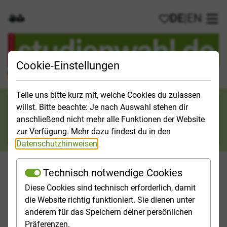
DE
|
EN
Gebärdensprache
Leichte Sprache
Meine Favorit
Hau
Cookie-Einstellungen
Der offizielle Studienführer für Deutschland
Teile uns bitte kurz mit, welche Cookies du zulassen
Suchkategorie
willst. Bitte beachte: Je nach Auswahl stehen dir
anschließend nicht mehr alle Funktionen der Website
Suche
zur Verfügung. Mehr dazu findest du in den
Datenschutzhinweisen
.
Technisch notwendige Cookies
Diese Cookies sind technisch erforderlich, damit
Orientieren
Studieninfos
Studienfelder
Hochschulp
die Website richtig funktioniert. Sie dienen unter
anderem für das Speichern deiner persönlichen
Startseite
Videos
Präferenzen.